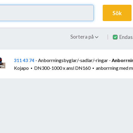
Sök
Sortera på
Endas
Anborrningsbyglar/-sadlar/-ringar
Anborrni
311 43 74
-
-
Kojapo
DN300-1000 x ansl DN160
anborrning med m